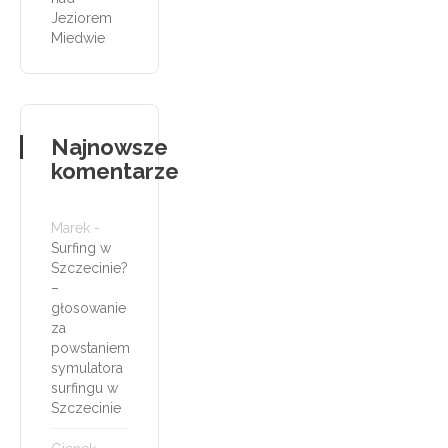
Jeziorem
Miedwie
Najnowsze
komentarze
Marek
-
Surfing w
Szczecinie?
–
głosowanie
za
powstaniem
symulatora
surfingu w
Szczecinie