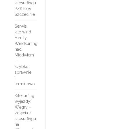
kitesurfingu
PZKite w
Szczecinie
Serwis
kite wind
Family
Windsurfing
nad
Miedwiem
–
szybko,
sprawnie
i
terminowo
Kitesurfing
wyjazdy:
Węgry –
zdjęcia z
kitesurfingu
na