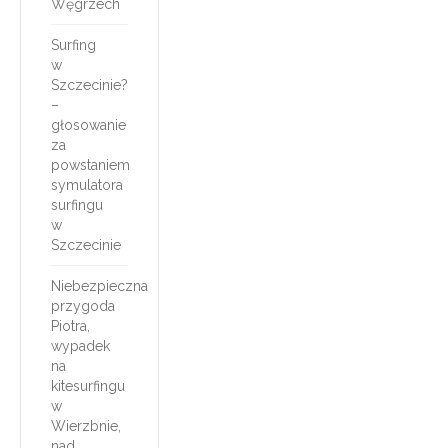
Węgrzech
Surfing
w
Szczecinie?
–
głosowanie
za
powstaniem
symulatora
surfingu
w
Szczecinie
Niebezpieczna
przygoda
Piotra,
wypadek
na
kitesurfingu
w
Wierzbnie,
nad