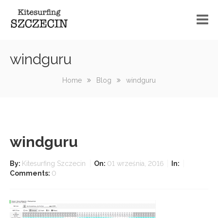
Szkoła kitesurfingu
windguru
Kurs kitesurfingu informacje
Home
Blog
windguru
Sprzęt
Spoty
windguru
Wake
Serwis
By:
Kitesurfing Szczecin
On:
01 września, 2016
In:
Comments:
0
Blog
Kontakt