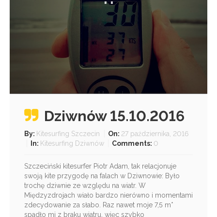
"
"
Dziwnów 15.10.2016
By:
Kitesurfing Szczecin
On:
27 października, 2016
In:
Kitesurfing Dziwnów
Comments:
0
Szczeciński kitesurfer Piotr Adam, tak relacjonuje
swoją kite przygodę na falach w Dziwnowie: Było
trochę dziwnie ze względu na wiatr. W
Międzyzdrojach wiało bardzo nierówno i momentami
zdecydowanie za słabo. Raz nawet moje 7,5 m*
spadło mi z braku wiatru, więc szybko