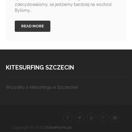
zdecydowaliśmy, że jedziemy bardziej na wschód.
Byliśmy...
READ MORE
KITESURFING SZCZECIN
Wszystko o kitesurfingu w Szczecinie
Copyright © 2016
DobrePromo.pl