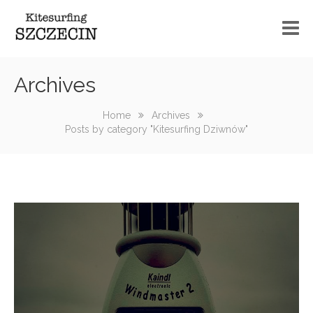
Szkoła kitesurfingu
Archives
Kurs kitesurfingu informacje
Home
Archives
Posts by category "Kitesurfing Dziwnów"
Sprzęt
Spoty
Wake
Serwis
Blog
Kontakt