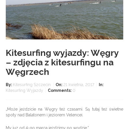
Kitesurfing wyjazdy: Węgry
– zdjęcia z kitesurfingu na
Węgrzech
By:
Kitesurfing Szczecin
On:
21 kwietnia, 2017
In:
Kitesurfing Wyjazdy
Comments:
0
„Może jeździcie na Węgry też czasami. Są tutaj też świetne
spoty nad Balatonem i jeziorem Velencei.
My juz od 4-go marca jeżdzimy po wodzie.”