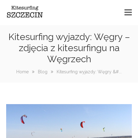
Szkoła kitesurfingu
Kitesurfing wyjazdy: Węgry –
zdjęcia z kitesurfingu na
Kurs kitesurfingu informacje
Węgrzech
Sprzęt
Home
Blog
Kitesurfing wyjazdy: Węgry &#...
Spoty
Wake
Serwis
Blog
Kontakt