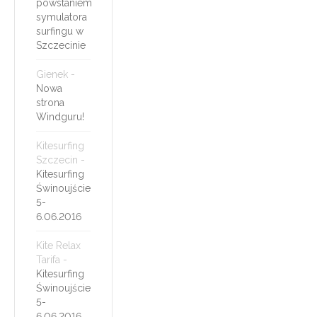
powstaniem
symulatora
surfingu w
Szczecinie
Gienek
-
Nowa
strona
Windguru!
Kitesurfing
Szczecin
-
Kitesurfing
Świnoujście
5-
6.06.2016
Kite Relax
Tarifa
-
Kitesurfing
Świnoujście
5-
6.06.2016