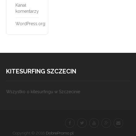
Kanał
komentarzy
WordPress.org
KITESURFING SZCZECIN
Wszystko o kitesurfingu w Szczecinie
Copyright © 2016
DobrePromo.pl