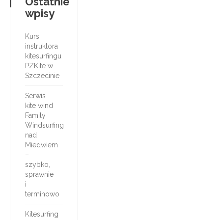
Ostatnie
wpisy
Kurs
instruktora
kitesurfingu
PZKite w
Szczecinie
Serwis
kite wind
Family
Windsurfing
nad
Miedwiem
–
szybko,
sprawnie
i
terminowo
Kitesurfing