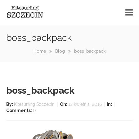
Szkoła kitesurfingu
boss_backpack
Kurs kitesurfingu informacje
Home
Blog
boss_backpack
Sprzęt
Spoty
boss_backpack
Wake
Serwis
By:
Kitesurfing Szczecin
On:
13 kwietnia, 2016
In:
Comments:
0
Blog
Kontakt