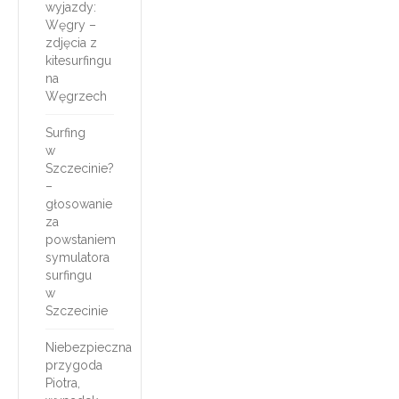
wyjazdy:
Węgry –
zdjęcia z
kitesurfingu
na
Węgrzech
Surfing
w
Szczecinie?
–
głosowanie
za
powstaniem
symulatora
surfingu
w
Szczecinie
Niebezpieczna
przygoda
Piotra,