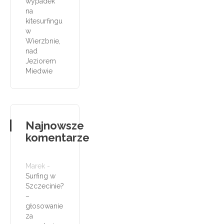
wypadek
na
kitesurfingu
w
Wierzbnie,
nad
Jeziorem
Miedwie
Najnowsze
komentarze
Marek
-
Surfing w
Szczecinie?
–
głosowanie
za