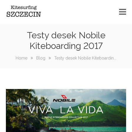
Szkoła kitesurfingu
Testy desek Nobile
Kiteboarding 2017
Kurs kitesurfingu informacje
Sprzęt
Home
Blog
Testy desek Nobile Kiteboardin...
Spoty
Wake
Serwis
Blog
Kontakt