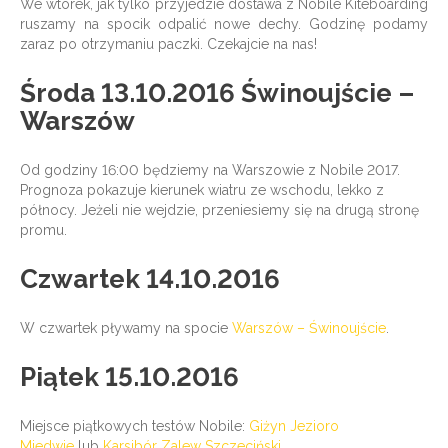
We wtorek, jak tylko przyjedzie dostawa z Nobile Kiteboarding
ruszamy na spocik odpalić nowe dechy. Godzinę podamy
zaraz po otrzymaniu paczki. Czekajcie na nas!
Środa 13.10.2016 Świnoujście –
Warszów
Od godziny 16:00 będziemy na Warszowie z Nobile 2017.
Prognoza pokazuje kierunek wiatru ze wschodu, lekko z
północy. Jeżeli nie wejdzie, przeniesiemy się na drugą stronę
promu.
Czwartek 14.10.2016
W czwartek pływamy na spocie
Warszów – Świnoujście
.
Piątek 15.10.2016
Miejsce piątkowych testów Nobile:
Giżyn Jezioro
Miedwie
lub
Karsibór Zalew Szczeciński
.